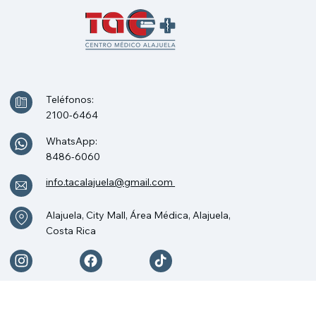
Teléfonos:
2100-6464
Tumor de vaina nerviosa
WhatsApp:
(schwannoma versus neurofribroma)
8486-6060
(Pet Virtual)
info.tacalajuela@gmail.com
Alajuela, City Mall, Área Médica, Alajuela,
Costa Rica